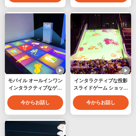
ジェクター
モバイル オールインワン
インタラクティブな投影
インタラクティブなゲー
スライドゲーム ショッピ
ム プロジェクター マシン
ングモール インタラクテ
今からお話し
文化観光
ィブな投影機
今からお話し