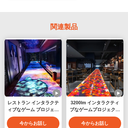
関連製品
レストラン インタラクテ
3200lm インタラクティ
ィブなゲーム プロジェク
ブなゲームプロジェクタ
ター ホログラムフロアプ
ーシステム インタラクテ
ロジェクション
今からお話し
ィブなフロアゲームプロ
今からお話し