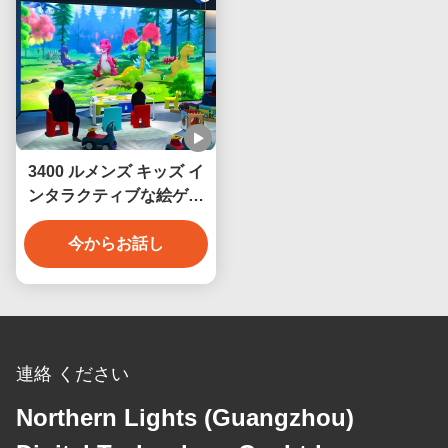
3400 ルメンズ キッズ イ
ンタラクティブな絵ゲー
ム インタラクティブな壁
投影システム
今からお話し
連絡 ください
Northern Lights (Guangzhou)