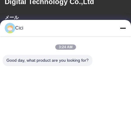
Digital Technology Co.,Ltd
メール
Cici
sales03@bjgprojection.com
3:24 AM
住所
Good day, what product are you looking for?
住所
ユニットA 101、3C号棟、華創路、華騰路、番禺区、広州市、中
国
電話番号
0086-19128770167