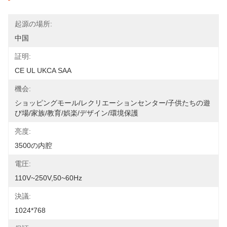
起源の場所:
中国
証明:
CE UL UKCA SAA
機会:
ショッピングモール/レクリエーションセンター/子供たちの遊
び場/家族/教育/娯楽/デザイン/環境保護
亮度:
3500の内腔
電圧:
110V~250V,50~60Hz
決議:
1024*768