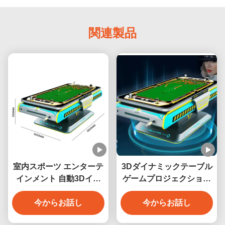
関連製品
室内スポーツ エンターテ
3Dダイナミックテーブル
インメント 自動3Dイン
ゲームプロジェクション
タラクティブプロジェク
スヌーカーインタラクシ
ション ビリヤード ゲーム
今からお話し
ョン3Dデジタルビリヤー
今からお話し
マシン 6 ゲーム メタル構
ドゲームマシン