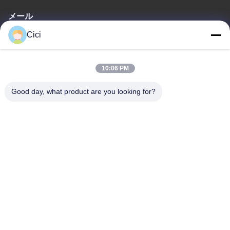
メール
Cici
sales03@bjgprojection.com
10:06 PM
住所
Good day, what product are you looking for?
住所
ユニットA 101、3C号棟、華創路、華騰路、番禺区、広州市、中
国
電話番号
0086-19128770167
プライバシーポリシー
|
地図