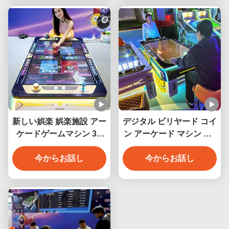
造
新しい娯楽 娯楽施設 アー
デジタル ビリヤード コイ
ケードゲームマシン 3D
ン アーケード マシン AR
デジタル ビリヤードテー
電子 インタラクティブ ビ
ブル コイン操作 ビリヤー
今からお話し
リヤード デジタル ビリヤ
今からお話し
ドテーブル
ード スマート ビリヤード
室内 遊び場