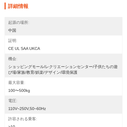
詳細情報
起源の場所:
中国
証明:
CE UL SAA UKCA
機会:
ショッピングモール/レクリエーションセンター/子供たちの遊
び場/家族/教育/娯楽/デザイン/環境保護
最大容量:
100〜500kg
電圧:
110V~250V,50~60Hz
許容される乗客:
>10