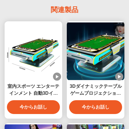
関連製品
室内スポーツ エンターテ
3Dダイナミックテーブル
インメント 自動3Dイン
ゲームプロジェクション
タラクティブプロジェク
スヌーカーインタラクシ
ション ビリヤード ゲーム
今からお話し
ョン3Dデジタルビリヤー
今からお話し
マシン 6 ゲーム メタル構
ドゲームマシン
造