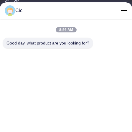
Cici
sales03@bjgprojection.com
8:56 AM
住所
Good day, what product are you looking for?
住所
ユニットA 101、3C号棟、華創路、華騰路、番禺区、広州市、中
国
電話番号
0086-19128770167
プライバシーポリシー
|
地図
中国の良質 インタラクティブな壁投影 製造者。版権の© -2026