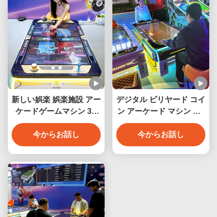
新しい娯楽 娯楽施設 アー
デジタル ビリヤード コイ
ケードゲームマシン 3D
ン アーケード マシン AR
デジタル ビリヤードテー
電子 インタラクティブ ビ
ブル コイン操作 ビリヤー
今からお話し
リヤード デジタル ビリヤ
今からお話し
ドテーブル
ード スマート ビリヤード
室内 遊び場