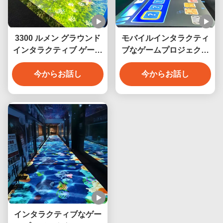
3300 ルメン グラウンド
モバイルインタラクティ
インタラクティブ ゲーム
ブなゲームプロジェクタ
プロジェクター キッズ パ
ーシステム オールインワ
今からお話し
ーク 没入壁
ン ジムナジウム
今からお話し
インタラクティブなゲー