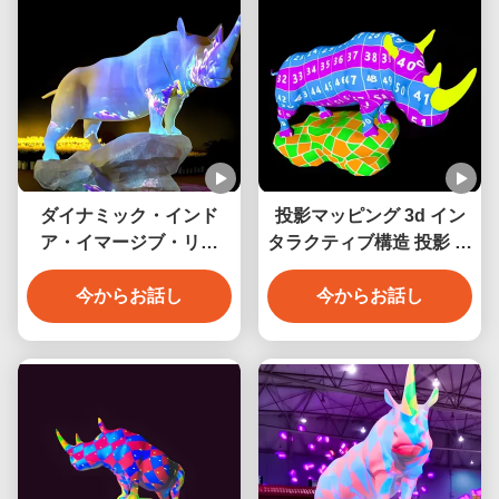
ダイナミック・インド
投影マッピング 3d イン
ア・イマージブ・リッ
タラクティブ構造 投影 イ
チ・テーマ・インタラク
ンタラクティブ プロジェ
ティブ・ストラクチャ
今からお話し
今からお話し
クター
ー・マッピング・プロジ
ェクター