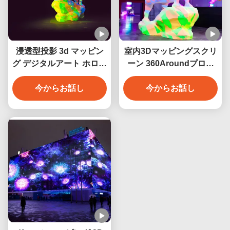
浸透型投影 3d マッピン
室内3Dマッピングスクリ
グ デジタルアート ホログ
ーン 360Aroundプロジ
ラムビデオ アニメーショ
ェクション 没入的な視覚
ン アートワーク
今からお話し
コンテンツプロジェクシ
今からお話し
ョン