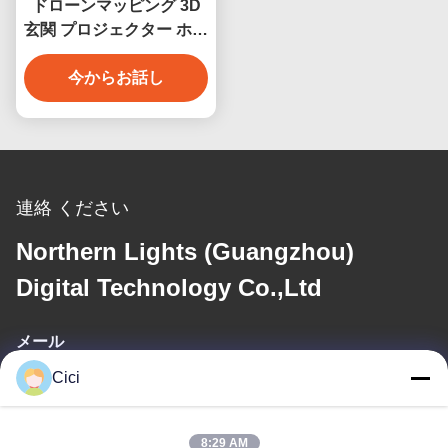
ドローンマッピング 3D
玄関 プロジェクター ホー
ル建築 投影質感 アニメー
今からお話し
ション 曲線
連絡 ください
Northern Lights (Guangzhou)
Digital Technology Co.,Ltd
メール
Cici
sales03@bjgprojection.com
8:29 AM